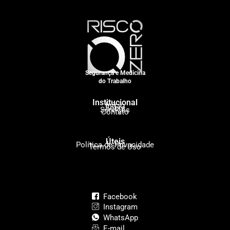
Segurança e Medicina
do Trabalho
Institucional
Início
Sobre
Serviços
Contato
Úteis
Política de Privacidade
Termos de Uso
Facebook
Instagram
WhatsApp
E-mail